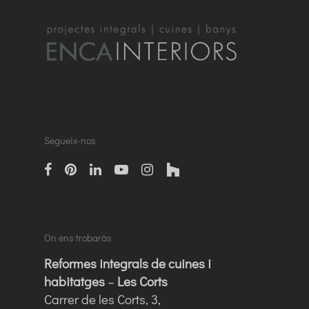
Segueix-nos
facebook
pinterest
linkedin
Youtube
instagram
houzz
On ens trobaràs
Reformes integrals de cuines i
habitatges
–
Les Corts
Carrer de les Corts, 3,