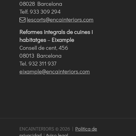
08028 Barcelona
Telf. 933 309 294
lescorts@encainteriors.com
Reformes integrals de cuines i
habitatges
–
Eixample
Consell de cent, 456
08013 Barcelona
Tel. 932 311 937
eixample@encainteriors.com
ENCAINTERIORS © 2026 |
Política de
privacidad
|
Aviso legal