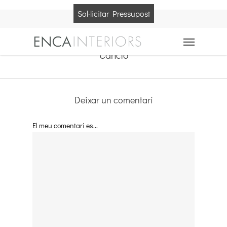
Skip
Sol·licitar Pressupost
to
main
Menu
content
Cancio
Deixar un comentari
El meu comentari es...