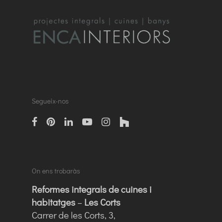
Segueix-nos
facebook
pinterest
linkedin
Youtube
instagram
houzz
On ens trobaràs
Reformes integrals de cuines i
habitatges
–
Les Corts
Carrer de les Corts, 3,