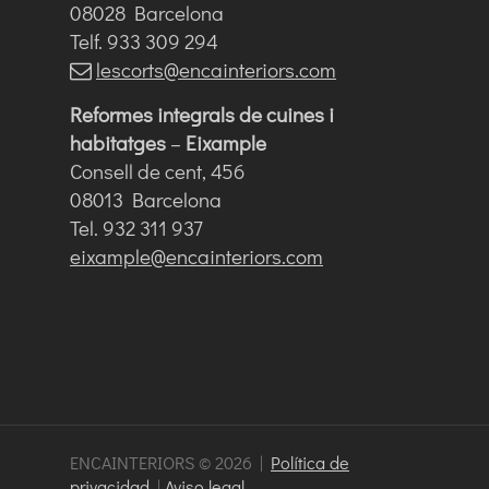
08028 Barcelona
Telf. 933 309 294
lescorts@encainteriors.com
Reformes integrals de cuines i
habitatges
–
Eixample
Consell de cent, 456
08013 Barcelona
Tel. 932 311 937
eixample@encainteriors.com
ENCAINTERIORS © 2026 |
Política de
privacidad
|
Aviso legal