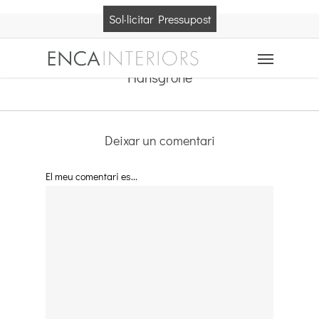
Skip
Sol·licitar Pressupost
to
main
Menu
content
Hansgrohe
Deixar un comentari
El meu comentari es...