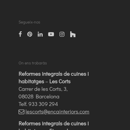
Segueix-nos
facebook
pinterest
linkedin
Youtube
instagram
houzz
On ens trobaràs
Reformes integrals de cuines i
habitatges
–
Les Corts
Carrer de les Corts, 3,
08028 Barcelona
Telf. 933 309 294
lescorts@encainteriors.com
Reformes integrals de cuines i