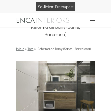
Skip
Sol·licitar Pressupost
to
main
Menu
content
Reforma de bany (Sants,
Barcelona)
Inicio
»
Tots
»
Reforma de bany (Sants, Barcelona)