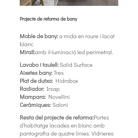
Projecte de reforma de bany
Moble de bany:
a mida en roure i lacat
blanc
Mirall:
amb il·luminació led perimetral.
Lavabo i taulell:
Solid Surface
Aixetes bany:
Tres
Plat de dutxa:
Hidrobox
Radiador:
Irsap
Mampara:
Novellini
Ceràmiques:
Saloni
Resta del projecte de reforma:
Portes
d’habitatge lacades en blanc amb
pantografia de quatre línies. Vidrieres