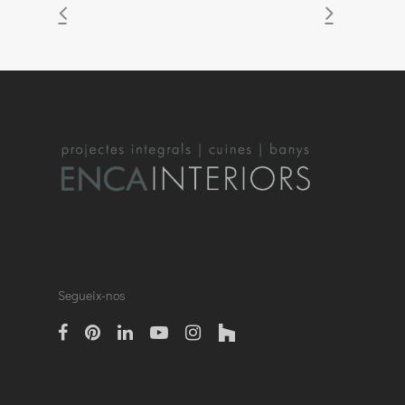
Segueix-nos
facebook
pinterest
linkedin
Youtube
instagram
houzz