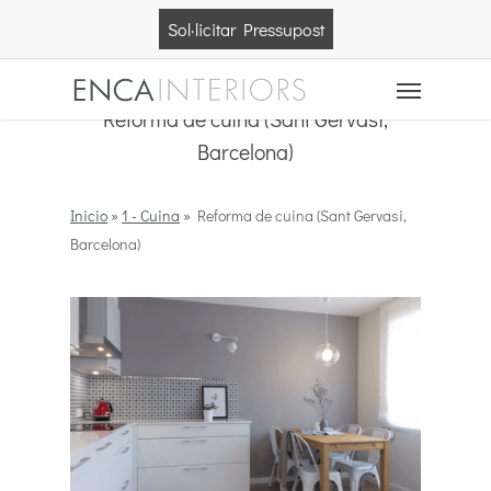
Skip
Sol·licitar Pressupost
to
main
Menu
content
Reforma de cuina (Sant Gervasi,
Barcelona)
Inicio
»
1 - Cuina
»
Reforma de cuina (Sant Gervasi,
Barcelona)