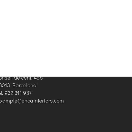
eformas integrales de cocinas y viviendas
–
es Corts
arrer de les Corts, 3,
8028 Barcelona
elf. 933 309 294
lescorts@encainteriors.com
eformas integrales de cocinas y viviendas
–
ixample
onsell de cent, 456
8013 Barcelona
el. 932 311 937
ixample@encainteriors.com