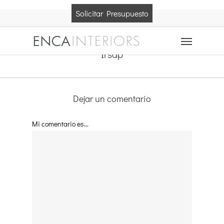
Skip
Solicitar Presupuesto
to
main
Menu
content
Irsap
Dejar un comentario
Mi comentario es...