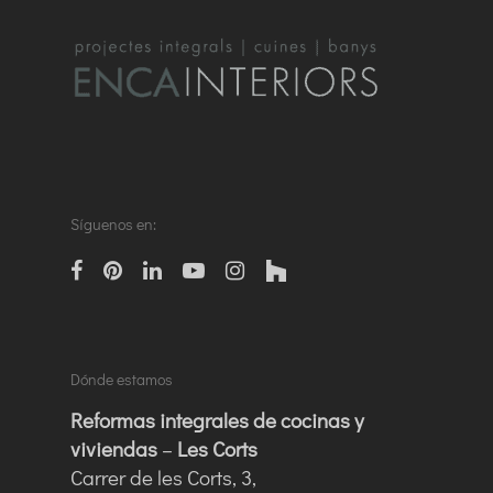
Síguenos en:
facebook
pinterest
linkedin
Youtube
instagram
houzz
Dónde estamos
Reformas integrales de cocinas y
viviendas
–
Les Corts
Carrer de les Corts, 3,