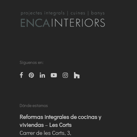
Síguenos en:
facebook
pinterest
linkedin
Youtube
instagram
houzz
Dónde estamos
Reformas integrales de cocinas y
viviendas
–
Les Corts
Carrer de les Corts, 3,