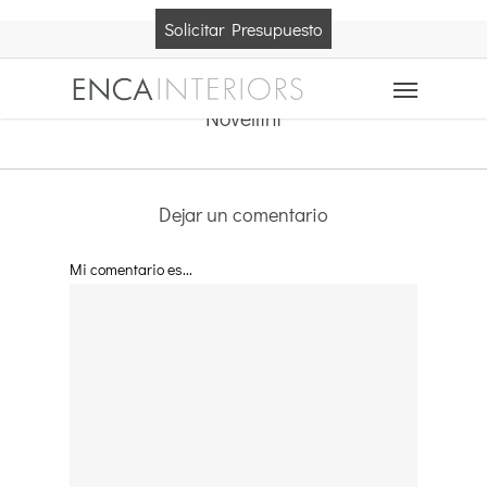
Skip
Solicitar Presupuesto
to
main
Menu
content
Novellini
Dejar un comentario
Mi comentario es...