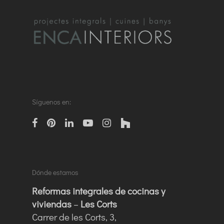
Síguenos en:
facebook
pinterest
linkedin
Youtube
instagram
houzz
Dónde estamos
Reformas integrales de cocinas y
viviendas
–
Les Corts
Carrer de les Corts, 3,