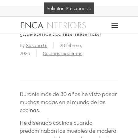
Skip
Solicitar Presupuesto
to
main
Menu
content
¿Qué son las cocinas modernas?
By
Susana G.
28 febrero,
2026
Cocinas modernas
Durante más de 30 años he visto pasar
muchas modas en el mundo de las
cocinas.
He diseñado cocinas cuando
predominaban los muebles de madera