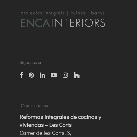
Síguenos en:
facebook
pinterest
linkedin
Youtube
instagram
houzz
Dónde estamos
Reformas integrales de cocinas y
viviendas
–
Les Corts
Carrer de les Corts, 3,