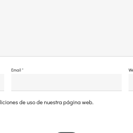
Email
*
We
ndiciones de uso de nuestra página web.
Síguenos en:
Dó