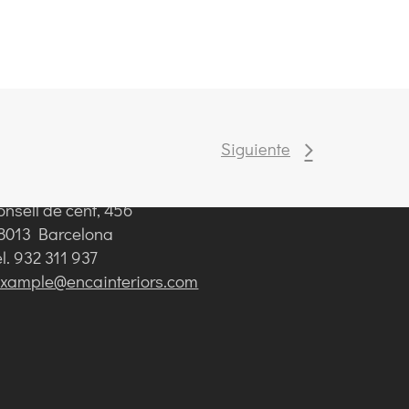
eformas integrales de cocinas y viviendas
–
es Corts
arrer de les Corts, 3,
8028 Barcelona
elf. 933 309 294
lescorts@encainteriors.com
Siguiente
eformas integrales de cocinas y viviendas
–
ixample
onsell de cent, 456
8013 Barcelona
el. 932 311 937
ixample@encainteriors.com