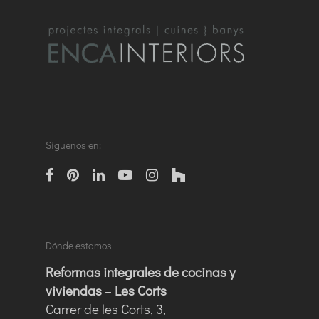
Síguenos en:
facebook
pinterest
linkedin
Youtube
instagram
houzz
Dónde estamos
Reformas integrales de cocinas y
viviendas
–
Les Corts
Carrer de les Corts, 3,