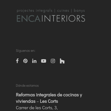
Síguenos en:
facebook
pinterest
linkedin
Youtube
instagram
houzz
Dónde estamos
Reformas integrales de cocinas y
viviendas
–
Les Corts
Carrer de les Corts, 3,