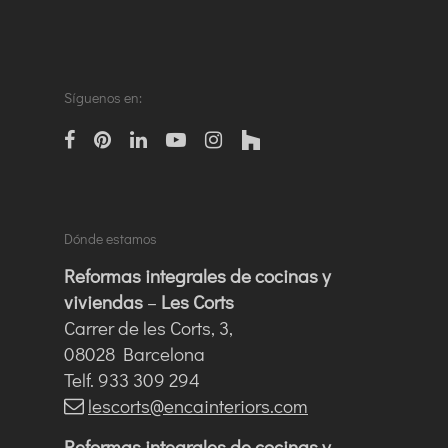
Síguenos en:
facebook
pinterest
linkedin
Youtube
instagram
houzz
Dónde estamos
Reformas integrales de cocinas y
viviendas
–
Les Corts
Carrer de les Corts, 3,
08028 Barcelona
Telf. 933 309 294
lescorts@encainteriors.com
Reformas integrales de cocinas y