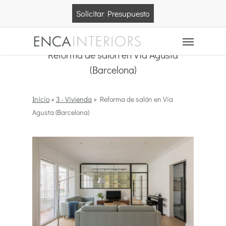
Skip
Solicitar Presupuesto
to
main
Menu
content
Reforma de salón en Vía Agusta
(Barcelona)
Inicio
»
3 - Vivienda
»
Reforma de salón en Vía
Agusta (Barcelona)