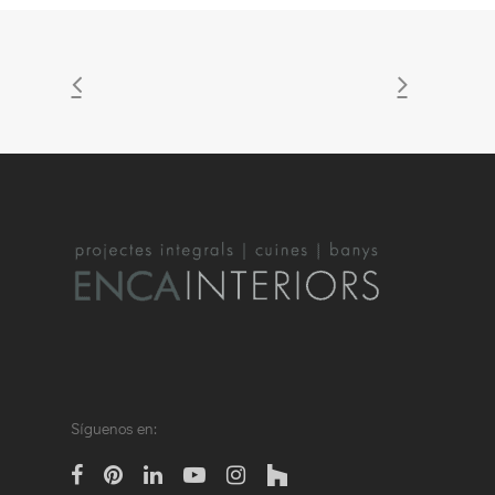
Síguenos en:
facebook
pinterest
linkedin
Youtube
instagram
houzz