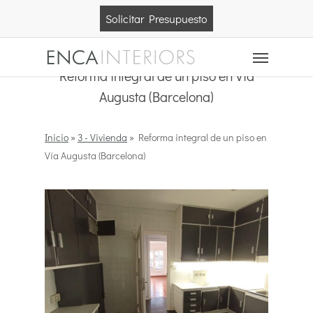
Skip
Solicitar Presupuesto
to
main
Menu
content
Reforma integral de un piso en Vía
Augusta (Barcelona)
Inicio
»
3 - Vivienda
»
Reforma integral de un piso en
Vía Augusta (Barcelona)