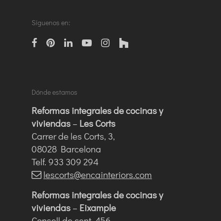
Síguenos en:
facebook
pinterest
linkedin
Youtube
instagram
houzz
Dónde estamos
Reformas integrales de cocinas y
viviendas
–
Les Corts
Carrer de les Corts, 3,
08028 Barcelona
Telf. 933 309 294
lescorts@encainteriors.com
Reformas integrales de cocinas y
viviendas
–
Eixample
Consell de cent, 456