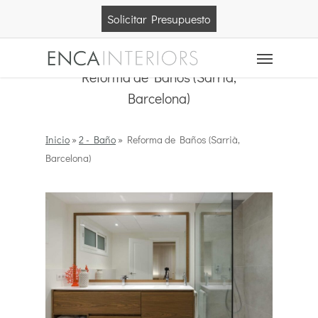
Skip
Solicitar Presupuesto
to
main
Menu
content
Reforma de Baños (Sarrià,
Barcelona)
Inicio
»
2 - Baño
»
Reforma de Baños (Sarrià,
Barcelona)