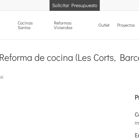
Solicitar Presupuesto
Cocinas
Reformas
Outlet
Proyectos
Santos
Viviendas
Reforma de cocina (Les Corts, Barc
a)
P
C
m
E