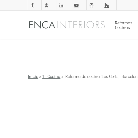
Skip
facebook
pinterest
linkedin
youtube
instagram
houzz
to
main
Reformas
Cocinas
content
Inicio
»
1 - Cocina
»
Reforma de cocina (Les Corts, Barcelon