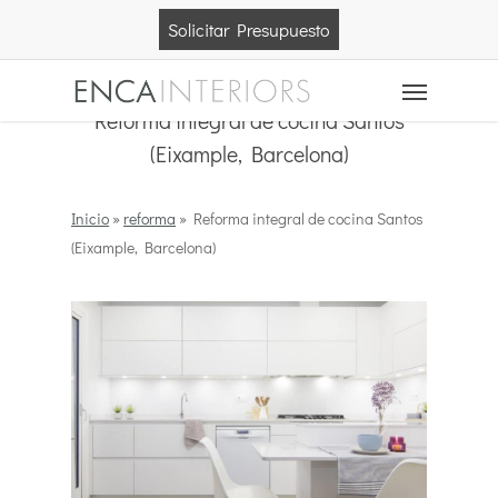
Skip
Solicitar Presupuesto
to
main
Menu
content
Reforma integral de cocina Santos
(Eixample, Barcelona)
Inicio
»
reforma
»
Reforma integral de cocina Santos
(Eixample, Barcelona)