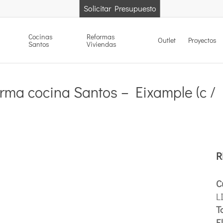
Solicitar Presupuesto
Cocinas
Reformas
Outlet
Proyectos
Santos
Viviendas
rma cocina Santos – Eixample (c / 
R
C
L
Ta
E