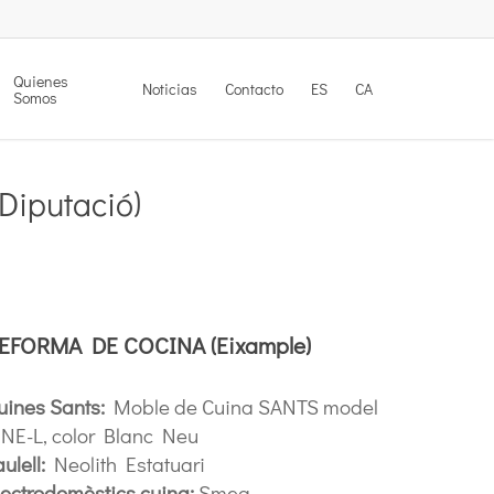
Quienes
Noticias
Contacto
ES
CA
Somos
Diputació)
EFORMA DE COCINA (Eixample)
uines Sants:
Moble de Cuina SANTS model
INE-L, color Blanc Neu
ulell:
Neolith Estatuari
lectrodomèstics cuina:
Smeg