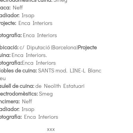
laca:
Neff
adiador:
Irsap
rojecte:
Enca Interiors
otografia:
Enca Interiors
bicació:
c/ Diputació (Barcelona)
Projecte
uina:
Enca Interiors.
otografia:
Enca Interiors
obles de cuina:
SANTS mod. LINE-L Blanc
eu
aulell de cuina:
de Neolith Estatuari
lectrodomèstics:
Smeg
ncimera:
Neff
adiador:
Irsap
otografia:
Enca Interiors
xxx