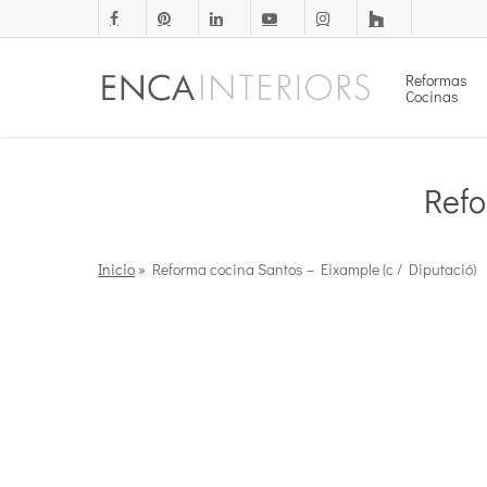
Skip
facebook
pinterest
linkedin
youtube
instagram
houzz
to
main
Reformas
Cocinas
content
Refo
Inicio
»
Reforma cocina Santos – Eixample (c / Diputació)